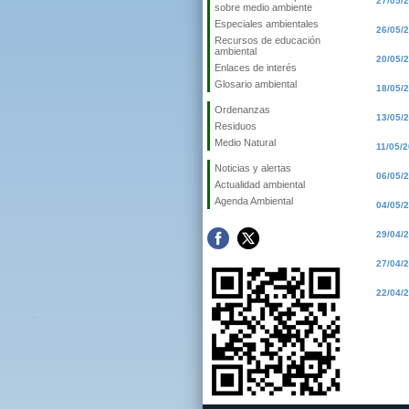
27/05/
sobre medio ambiente
Especiales ambientales
26/05/
Recursos de educación
ambiental
20/05/
Enlaces de interés
Glosario ambiental
18/05/
Ordenanzas
13/05/
Residuos
Medio Natural
11/05/
Noticias y alertas
06/05/
Actualidad ambiental
Agenda Ambiental
04/05/
29/04/
27/04/
22/04/