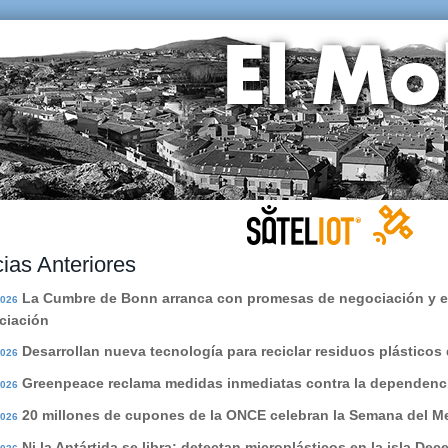
cias Anteriores
La Cumbre de Bonn arranca con promesas de negociación y el
2026
ciación
Desarrollan nueva tecnología para reciclar residuos plásticos
2026
Greenpeace reclama medidas inmediatas contra la dependenci
2026
20 millones de cupones de la ONCE celebran la Semana del M
2026
Ni la Antártida se libra: detectan microplásticos en la isla De