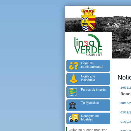
Consulta
medioambiental
Noti
Notifica tu
incidencia
10/06/
Puntos de interés
finan
Tu Municipio
08/06/
03/06/
Recogida de
Muebles
01/06/
Guías de buenas prácticas