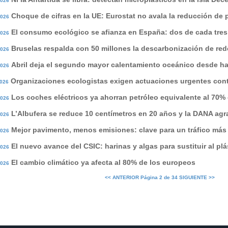
2026
Choque de cifras en la UE: Eurostat no avala la reducción de 
2026
El consumo ecológico se afianza en España: dos de cada tres
2026
Bruselas respalda con 50 millones la descarbonización de re
2026
Abril deja el segundo mayor calentamiento oceánico desde ha
2026
Organizaciones ecologistas exigen actuaciones urgentes cont
2026
Los coches eléctricos ya ahorran petróleo equivalente al 70% 
2026
L’Albufera se reduce 10 centímetros en 20 años y la DANA agr
2026
Mejor pavimento, menos emisiones: clave para un tráfico más
2026
El nuevo avance del CSIC: harinas y algas para sustituir al plá
2026
El cambio climático ya afecta al 80% de los europeos
2026
<< ANTERIOR
Página 2 de 34
SIGUIENTE >>