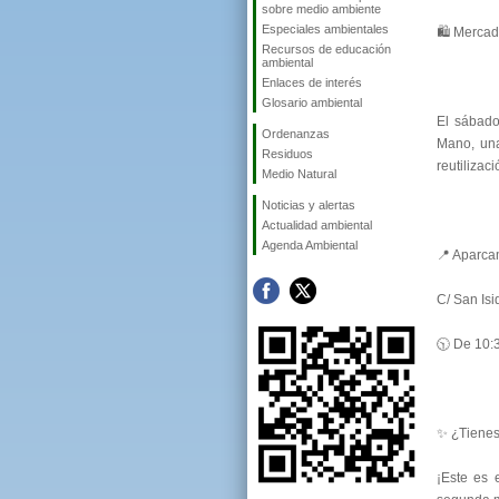
sobre medio ambiente
Especiales ambientales
🛍️ Mercad
Recursos de educación
ambiental
Enlaces de interés
Glosario ambiental
El sábado
Ordenanzas
Mano, una
Residuos
reutilizac
Medio Natural
Noticias y alertas
Actualidad ambiental
Agenda Ambiental
📍 Aparca
C/ San Isi
🕥 De 10:
✨ ¿Tienes 
¡Este es e