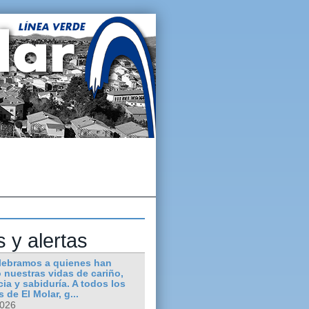
s y alertas
lebramos a quienes han
 nuestras vidas de cariño,
ia y sabiduría. A todos los
 de El Molar, g...
2026