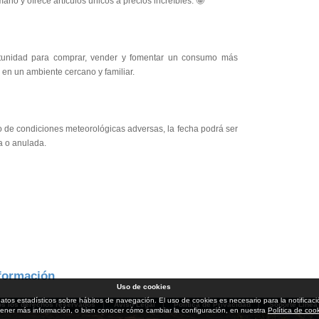
no y ofrece artículos únicos a precios increíbles. 🤩
tunidad para comprar, vender y fomentar un consumo más
 en un ambiente cercano y familiar.
o de condiciones meteorológicas adversas, la fecha podrá ser
a o anulada.
formación
Uso de cookies
ar datos estadísticos sobre hábitos de navegación. El uso de cookies es necesario para la notifi
os los derechos reservados
|
Aviso Legal
|
Política de Privacidad
|
Soporte Línea
ener más información, o bien conocer cómo cambiar la configuración, en nuestra
Política de coo