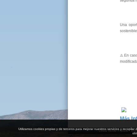
segunda ma
Una opor
sostenible
⚠️ En cas
modificad
Más In
Utilizamos cookies propias y de terceros para mejorar nuestros servicios y recopil
Línea Verde ® 2026 - Tod
obt