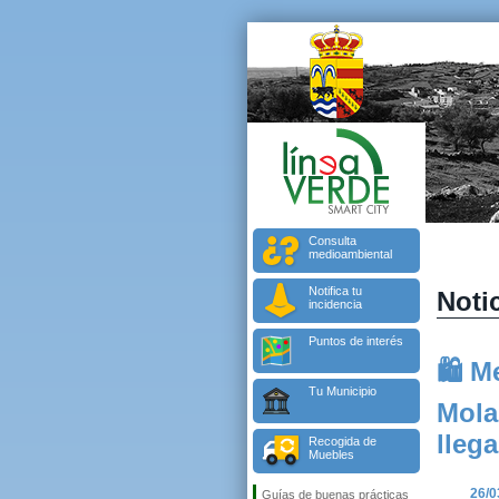
Consulta
medioambiental
Notifica tu
Notic
incidencia
Puntos de interés
🛍️ 
Tu Municipio
Mola
llega
Recogida de
Muebles
26/0
Guías de buenas prácticas