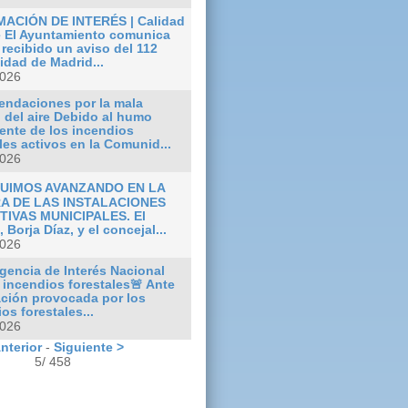
ACIÓN DE INTERÉS | Calidad
re El Ayuntamiento comunica
recibido un aviso del 112
dad de Madrid...
2026
ndaciones por la mala
 del aire Debido al humo
ente de los incendios
les activos en la Comunid...
2026
SEGUIMOS AVANZANDO EN LA
A DE LAS INSTALACIONES
IVAS MUNICIPALES. El
, Borja Díaz, y el concejal...
2026
gencia de Interés Nacional
 incendios forestales🚨 Ante
ación provocada por los
os forestales...
2026
nterior
-
Siguiente >
5/ 458