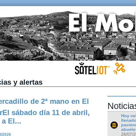
ias y alertas
Mercadillo de 2ª mano en El
Noticia
rEl sábado día 11 de abril,
Hoy ce
 a El...
llenado
pacienc
abuelos
26/07/
3/2026