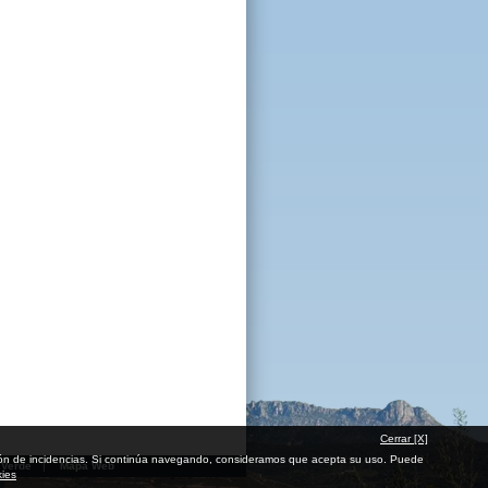
Cerrar [X]
cación de incidencias. Si continúa navegando, consideramos que acepta su uso. Puede
 Verde
|
Mapa Web
kies