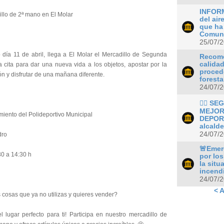
INFORM
illo de 2ª mano en El Molar
del ai
que ha 
Comuni
25/07/
 día 11 de abril, llega a El Molar el Mercadillo de Segunda
Recome
calidad
 cita para dar una nueva vida a los objetos, apostar por la
proced
ión y disfrutar de una mañana diferente.
foresta
24/07/
🏊‍♂️ 
MEJOR
miento del Polideportivo Municipal
DEPORT
alcalde
24/07/
dro
🚨Emer
30 a 14:30 h
por los
la situ
incendi
24/07/
< A
cosas que ya no utilizas y quieres vender?
l lugar perfecto para ti! Participa en nuestro mercadillo de