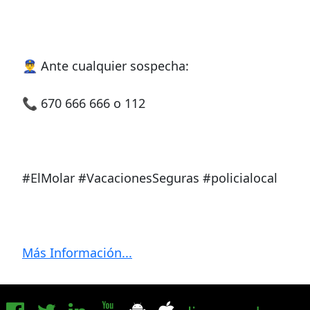
👮‍♂️ Ante cualquier sospecha:
📞 670 666 666 o 112
#ElMolar #VacacionesSeguras #policialocal
Más Información...