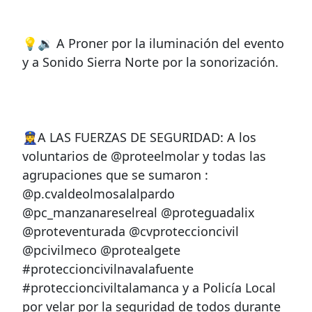
💡🔉 A Proner por la iluminación del evento
y a Sonido Sierra Norte por la sonorización.
👮‍♀️A LAS FUERZAS DE SEGURIDAD: A los
voluntarios de @proteelmolar y todas las
agrupaciones que se sumaron :
@p.cvaldeolmosalalpardo
@pc_manzanareselreal @proteguadalix
@proteventurada @cvproteccioncivil
@pcivilmeco @protealgete
#proteccioncivilnavalafuente
#proteccionciviltalamanca y a Policía Local
por velar por la seguridad de todos durante