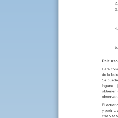
Dale uso
Para come
de la bol
Se pueden
laguna…)
obtienen 
observada
El acuari
y podría 
cría y fa