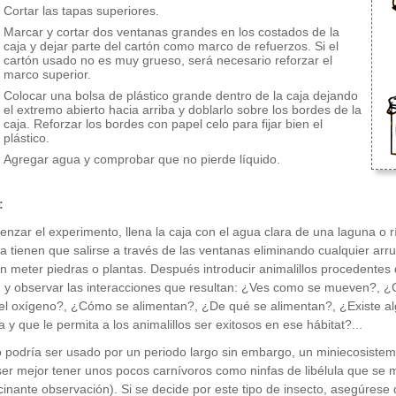
Cortar las tapas superiores.
Marcar y cortar dos ventanas grandes en los costados de la
caja y dejar parte del cartón como marco de refuerzos. Si el
cartón usado no es muy grueso, será necesario reforzar el
marco superior.
Colocar una bolsa de plástico grande dentro de la caja dejando
el extremo abierto hacia arriba y doblarlo sobre los bordes de la
caja. Reforzar los bordes con papel celo para fijar bien el
plástico.
Agregar agua y comprobar que no pierde líquido.
:
nzar el experimento, llena la caja con el agua clara de una laguna o 
sa tienen que salirse a través de las ventanas eliminando cualquier arr
 meter piedras o plantas. Después introducir animalillos procedentes 
 y observar las interacciones que resultan: ¿Ves como se mueven?,
el oxígeno?, ¿Cómo se alimentan?, ¿De qué se alimentan?, ¿Existe a
 y que le permita a los animalillos ser exitosos en ese hábitat?...
o podría ser usado por un periodo largo sin embargo, un miniecosistema e
ser mejor tener unos pocos carnívoros como ninfas de libélula que se m
scinante observación). Si se decide por este tipo de insecto, asegúrese