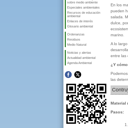
sobre medio ambiente
En los ma
Especiales ambientales
pueden ha
Recursos de educación
ambiental
salada. M
Enlaces de interés
dulce, po
Glosario ambiental
ecosistem
Ordenanzas
marino.
Residuos
A lo larg
Medio Natural
desarroll
Noticias y alertas
entre las
Actualidad ambiental
Agenda Ambiental
¿Y cómo 
Podemos 
las deter
Contru
Material
Pasos: