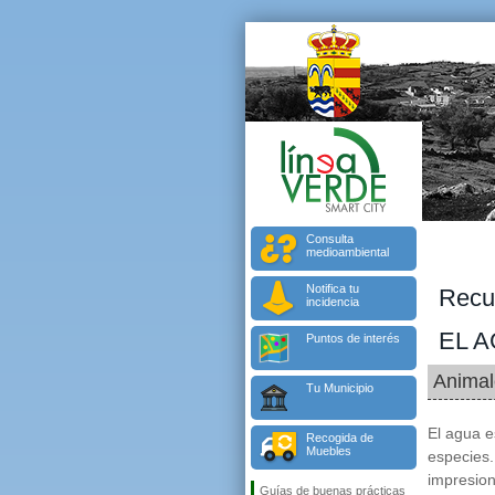
Consulta
medioambiental
Notifica tu
Recu
incidencia
EL 
Puntos de interés
Animal
Tu Municipio
El agua 
Recogida de
Muebles
especies.
impresion
Guías de buenas prácticas